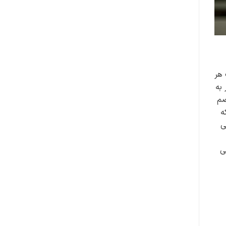
 هر
به
ضم
ه
ی
ی