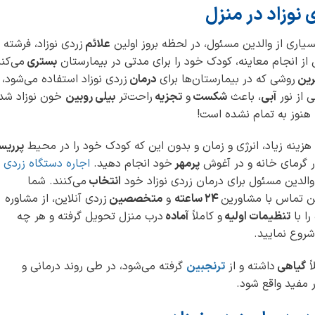
نوزاد در منزل
سیاری از والدین مسئول، در لحظه بروز اولین
علائم
زردی نوزاد، فرشته
 از انجام معاینه، کودک خود را برای مدتی در بیمارستان
بستری
می‌کنن
ترین
روشی که در بیمارستان‌ها برای
درمان
زردی نوزاد استفاده می‌شود،
 از نور
آبی
، باعث
شکست
و
تجزیه
راحت‌تر
بیلی روبین
خون نوزاد شده
ما هنوز به تمام نشده است!
زینه زیاد، انرژی و زمان و بدون این که کودک خود را در محیط
پرری
ر گرمای خانه و در آغوش
پرمهر
خود انجام دهید.
اجاره دستگاه زردی
والدین مسئول برای درمان زردی نوزاد خود
انتخاب
می‌کنند. شما
ن تماس با مشاورین
24 ساعته
و
متخصصین
زردی آنلاین، از مشاوره
را با
تنظیمات اولیه
و کاملاً
آماده
درب منزل تحویل گرفته و هر چه
شروع نمایید.
گیاهی
داشته و از
ترنجبین
گرفته می‌شود، در طی روند درمانی و
ر مفید واقع شود.