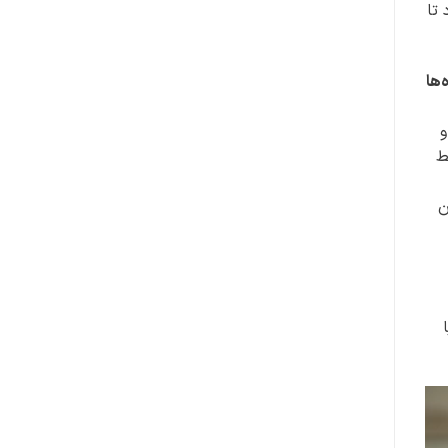
 تا
‌ها
و
ط
ن