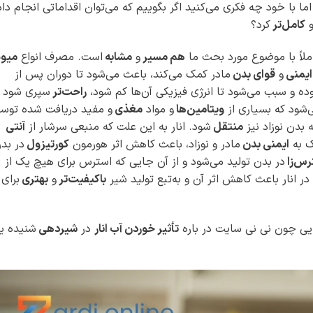
ما با خود چه فکری می‌کنید اگر بگوییم که می‌توان اقداماتی انجام داد
کامل‌تر
کرد؟
املاً با موضوع مورد بحث ما
هم مسیر
و
مشابه
است. مصرف انواع
میوه
یمنی
و
قوای بدن
مادر کمک می‌کند، باعث می‌شود تا دوران پس از
ده و سبب می‌شود تا انرژی فیزیکی آن‌ها کم شود،
راحت‌تر
سپری شود 
‌شود که بسیاری از
ویتامین‌ها
و مواد
مغذی
و مفید دریافت شده توس
ه بدن نوزاد نیز
منتقل
شود. انار به این علت که منبعی سرشار از
آنتی
ک به
ایمنی بدن
مادر و نوزاد، باعث کاهش اثر هورمون
کورتیزول
در بد
رس‌زا
در بدن تولید می‌شود و از آن جایی که استرس برای هیچ یک از
ر انار باعث کاهش اثر آن و به‌تبع تولید شیر
باکیفیت‌تر
و
بهتری
برای
ی چون نی نی سایت در باره
تأثیر خوردن آب انار
در
شیردهی
شنیده یا