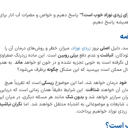
 برای زردی نوزاد خوب است؟
” پاسخ دهیم و خواص و مضرات آب انار برای
ی همیشه پاسخ دهیم.
ضه
سد، دلیل
اصلی
بروز
زردی نوزاد
، میزان خطر و روش‌های درمان آن را
کودکان،
انباشت
و عدم دفع
بیلی روبین
است. این ماده زردرنگ صفراوی
ل نگرفته است به خوبی تجزیه نشده و در خون او خواهد
ماند
. به همی
ال ممکن است بپرسید که این مشکل
چگونه
برطرف می‌شود؟
 خود
درمان خواهد شد، اما این موضوع
ریسکی
است که تقریباً هیچ
رمان آن خواهند
شتافت
. این شرایط دقیقاً همان زمانی است که دریایی 
ران سرازیر خواهد شد و
بدون شک
مانند هر مسئله دیگری، در میان ای
، شایعات و موضوعاتی به اشتباه منتقل خواهند شد. اما
نگران نباشید
ن زردی نوزاد خواهیم پرداخت.
وب است؟