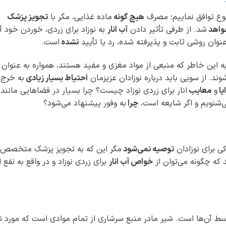
ضوع توافق نماییم؛ مصرف
هیچ گونه
ماده غذایی، مگر با
تجویز پزشک
واهد
شد. از طرفی تأثیر دادن
آب انار
به نوزاد برای زردی، خوردن خود آ
 عنوان روشی ثابت و پذیرفته شده، رد یا تأیید
نشده
است.
ه این خاطر که منبعی از مواد مغزی و مفید هستند، همواره به عنوان
د. از سویی باید درباره نوزادان عزیزمان
احتیاط بسیار زیادی
به خرج
یا
و
معایب
انار برای زردی نوزاد چیست؟ چرا بسیار در فضاهایی مانند 
 می‌شنویم و اگر شایعه است،
چرا
به وفور پیشنهاد می‌شود؟
 برای نوزادان
توصیه نمی‌شود
مگر این که به تجویز پزشک متخصص
که چگونه می‌توان از
خواص آب انار
برای زردی نوزاد و در واقع به نفع ا
ط آن‌ها است. شیر مادر منبع سرشاری از تمام موادی است که مورد نی