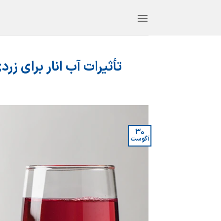
Ski
t
conten
تأثیرات آب انار برای زرد
30
آگوست